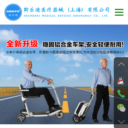
切
换
导
航