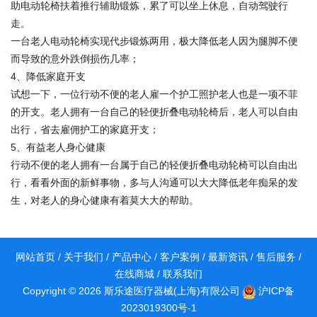
助电动轮椅扶着推行辅助锻炼，累了可以坐上休息，自动驾驶行
走。
一台老人电动轮椅实现代步锻炼两用，极大降低老人因为腿脚不便
而导致的意外跌倒损伤几率；
4、降低家庭开支
试想一下，一位行动不便的老人雇一个护工照护老人也是一项不菲
的开支。老人拥有一台自己的轻便折叠电动轮椅后，老人可以自由
出行，省去雇佣护工的家庭开支；
5、有益老人身心健康
行动不便的老人拥有一台属于自己的轻便折叠电动轮椅可以自由出
行，看看外面的新鲜事物，多与人沟通可以大大降低老年痴呆的发
生，对老人的身心健康有着莫大大的帮助。
网站首页
/
关于我们
/
产品中心
/
客户案例
/
最新资讯
/
售后服务
/
在线商城
/
联系我们
Copyright © 2026 斯乐途医疗器械(上海)有限公司
沪ICP备
2023019300号-1