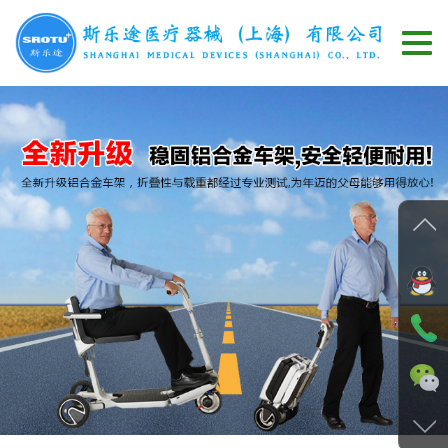
切
换
导
航