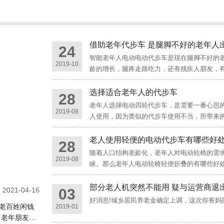
借助老年代步车 是腿脚不好的老年人
24
智能老年人电动电动代步车是现在腿脚不好的
2019-10
龄的增长，腿疼走路吃力，还有残疾人朋友，
坐地铁去自己想去的地方，我自己亲自体验了
选择适合老年人的代步车
28
老年人选择电动四轮代步车，是需要一番心思
2019-08
人使用，因为类似的代步车使用不当，所带来
车虽然节约了运动量，以蓄电池为推动力，快
老人使用轻便的电动代步车有哪些好
28
随着人口结构老龄化，老年人对电动轮椅的需
2019-08
睐。那么老年人电动轮椅轻便折叠的有哪些好
池，航钛铝合金车架，整车重量一般在7-25公
部分老人机突然不能用 疑与运营商退
03
2021-04-16
好消息!城乡居民养老金确定上调，这次你爸妈
，老百姓闲钱
2019-01
多老年朋友，