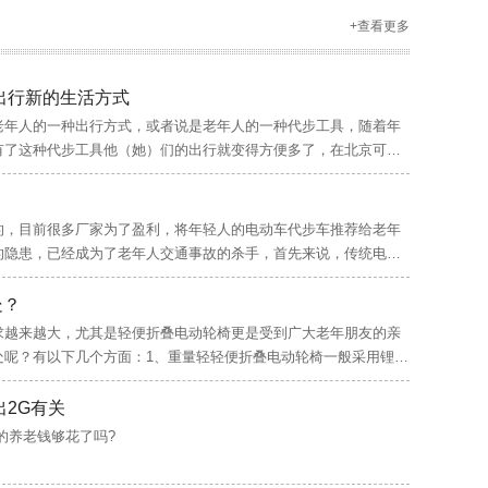
+查看更多
出行新的生活方式
老年人的一种出行方式，或者说是老年人的一种代步工具，随着年
有了这种代步工具他（她）们的出行就变得方便多了，在北京可以
一下，北京新修的地铁…
的，目前很多厂家为了盈利，将年轻人的电动车代步车推荐给老年
的隐患，已经成为了老年人交通事故的杀手，首先来说，传统电动
速的占领了中低档代步…
处？
求越来越大，尤其是轻便折叠电动轮椅更是受到广大老年朋友的亲
处呢？有以下几个方面：1、重量轻轻便折叠电动轮椅一般采用锂电
斤左右，相比传统的电…
出2G有关
的养老钱够花了吗?